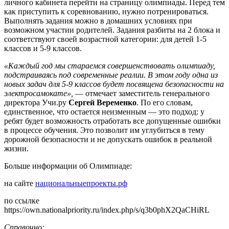
личного кабинета перейти на страницу олимпиады. Перед тем
как приступить к соревнованию, нужно потренироваться.
Выполнять задания можно в домашних условиях при
возможном участии родителей. Задания разбиты на 2 блока и
соответствуют своей возрастной категории: для детей 1-5
классов и 5-9 классов.
«Каждый год мы стараемся совершенствовать олимпиаду,
подстраиваясь под современные реалии. В этом году одна из
новых задач для 5-9 классов будет посвящена безопасности на
электросамокате»,
— отмечает заместитель генерального
директора Учи.ру
Сергей Веременко
. По его словам,
единственное, что остается неизменным — это подход: у
ребят будет возможность отработать все допущенные ошибки
в процессе обучения. Это позволит им углубиться в тему
дорожной безопасности и не допускать ошибок в реальной
жизни.
Больше информации об Олимпиаде:
на сайте
национальныепроекты.рф
по ссылке
https://own.nationalpriority.ru/index.php/s/q3b0phX2QaCHiRL
Справочно: