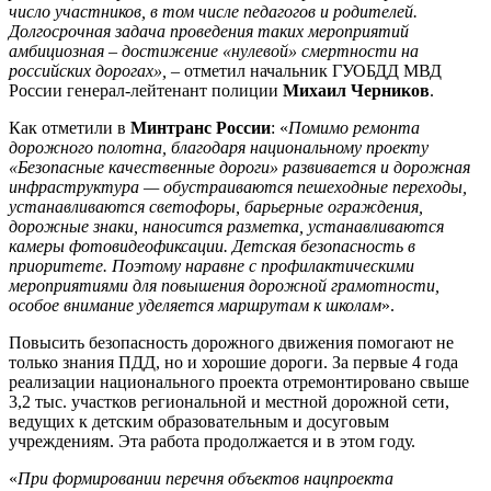
число участников, в том числе педагогов и родителей.
Долгосрочная задача проведения таких мероприятий
амбициозная – достижение «нулевой» смертности на
российских дорогах»,
– отметил начальник ГУОБДД МВД
России генерал-лейтенант полиции
Михаил Черников
.
Как отметили в
Минтранс России
: «
Помимо ремонта
дорожного полотна, благодаря национальному проекту
«Безопасные качественные дороги» развивается и дорожная
инфраструктура — обустраиваются пешеходные переходы,
устанавливаются светофоры, барьерные ограждения,
дорожные знаки, наносится разметка, устанавливаются
камеры фотовидеофиксации. Детская безопасность в
приоритете. Поэтому наравне с профилактическими
мероприятиями для повышения дорожной грамотности,
особое внимание уделяется маршрутам к школам
».
Повысить безопасность дорожного движения помогают не
только знания ПДД, но и хорошие дороги. За первые 4 года
реализации национального проекта отремонтировано свыше
3,2 тыс. участков региональной и местной дорожной сети,
ведущих к детским образовательным и досуговым
учреждениям. Эта работа продолжается и в этом году.
«
При формировании перечня объектов нацпроекта