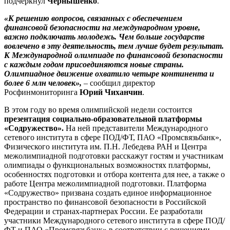
подчеркнул
Чернышенко
.
«К решению вопросов, связанных с обеспечением
финансовой безопасности на международном уровне,
важно подключать молодежь. Чем больше государств
вовлечено в эту деятельность, тем лучше будет результат.
К Международной олимпиаде по финансовой безопасности
с каждым годом присоединяются новые страны.
Олимпиадное движение охватило четыре континента и
более 6 млн человек»,
– сообщил директор
Росфинмониторинга
Юрий Чиханчин
.
В этом году во время олимпийской недели состоится
презентация социально-образовательной платформы
«Содружество».
На ней представители Международного
сетевого института в сфере ПОД/ФТ, ПАО «Промсвязьбанк»,
Физического института им. П.Н. Лебедева РАН и Центра
межолимпиадной подготовки расскажут гостям и участникам
олимпиады о функциональных возможностях платформы,
особенностях подготовки и отбора контента для нее, а также о
работе Центра межолимпиадной подготовки. Платформа
«Содружество» призвана создать единое информационное
пространство по финансовой безопасности в Российской
Федерации и странах-партнерах России. Ее разработали
участники Международного сетевого института в сфере ПОД/
ФТ и ПАО «Промсвязьбанк» в соответствии с решениями