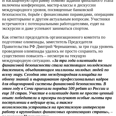
В насыщенную программу помимо заданий финального этапа
включены конференции, мастер-классы и дискуссии
международного уровня, посвященные банковской
безопасности, борьбе с финансовыми пирамидами, операциям
на крипторынке и другим актуальным вопросам. Участники
встречаются с потенциальными работодателями, ездят на
экскурсии и даже успевают заниматься спортом.
Как отметил председатель организационного комитета по
подготовке олимпиады, заместитель Председателя
Правительства РФ Дмитрий Чернышенко, за три года уровень
проведения олимпиады удалось не просто сохранить, но
существенно повысить – несмотря на текущую
международную ситуацию.
«За три года олимпиада по
финансовой безопасности стала настоящим молодежным
движением, объединяющим миллионы молодых людей по
всему миру. Сегодня это международная площадка по
обмену знаний и выращиванию профессиональных кадров
для общемировой системы финансовой безопасности. В
этом году в Сочи приехали порядка 500 ребят из России и
еще 18 стран. Участие в олимпиаде дает не просто ценный
опыт: победители и призеры получают особые льготы при
поступлении в ведущие вузы, а также
возможность устроиться на престижную интересную
работу в крупнейших финансовых организациях страны»,
–